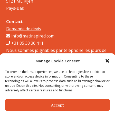
5121 ML Rijen
Pays-Bas
Contact
Demande de devis
info@matinspired.com
+31 85 30 36 411
Nous sommes joignables par téléphone les jours de
semaine de 9h à 17h
Manage Cookie Consent
Numéro du registre du commerce Chambre de commerce:
To provide the best experiences, we use technologies like cookies to
store and/or access device information. Consenting to these
75207605
technologies will allow us to process data such as browsing behavior or
unique IDs on this site. Not consenting or withdrawing consent, may
adversely affect certain features and functions.
Copyright © 2026 MATinspired B.V.
Accept
Home
À propos de nous
Produits
Contact