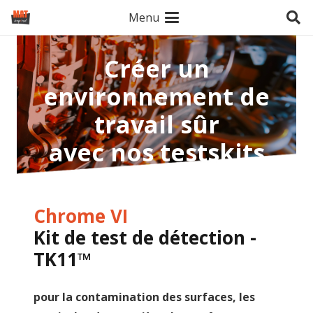
Menu
Créer un
environnement de
travail sûr
avec nos testskits
Chrome VI
Kit de test de détection -
TK11™
pour la contamination des surfaces, les