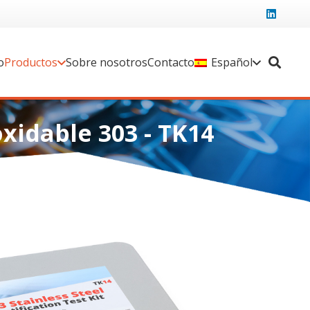
o
Productos
Sobre nosotros
Contacto
Español
xidable 303 - TK14