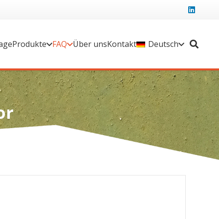
age
Produkte
FAQ
Über uns
Kontakt
Deutsch
or