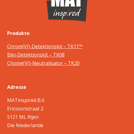
Produkte
Chrom(VI)-Detektionskit – TK11™
Blei-Detektionskit – TK08
Chome(VI)-Neutralisator – TK20
Adresse
MATinspired B.V.
Ericssonstraat 2
5121 ML Rijen
Die Niederlande